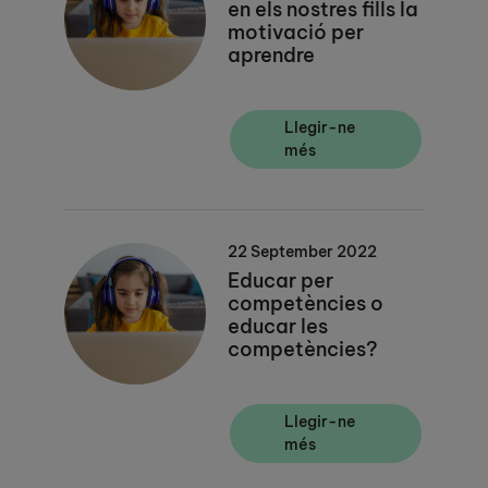
en els nostres fills la
motivació per
aprendre
Llegir-ne
més
22 September 2022
Educar per
competències o
educar les
competències?
Llegir-ne
més