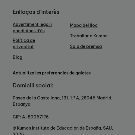
Enllaços d’interès
Advertiment legal i
Mapa del lloc
condicions d’ús
Treballar a Kumon
Política de
Sala de premsa
privacitat
Blog
Actualitza les preferències de galetes
Domicili social:
Paseo de la Castellana, 131, 1.º A, 28046 Madrid,
Espanya
CIF: A-80067176
© Kumon Instituto de Educación de España, SAU,
2025