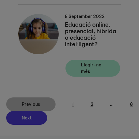
8 September 2022
Educació online,
presencial, híbrida
o educació
intel·ligent?
Llegir-ne
més
Previous
1
2
...
8
Next