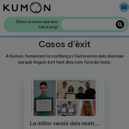
Et donem la benvinguda a Kumon
Busca el centre que tens
més a prop
El mètode Kumon
Casos d’èxit
La història de Kumon
A Kumon, fomentem la confiança i l’autonomia dels alumnes
perquè tinguin èxit tant dins com fora de l’aula.
Col·laboració amb les escoles
La millor versió dels nostr...