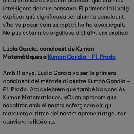
mica en mica es va anar adonant que era més
intel·ligent del que pensava. El primer dia li vaig
explicar què significava ser alumna concloent,
s’ho va posar com un repte i ho ha aconseguit.
No puc estar més orgullosa d’ella!», ens explica.
Lucía García, concloent de Kumon
Matemàtiques a
Kumon Gandia - Pl. Prado
Amb 11 anys, Lucía García va ser la primera
concloent del mètode al centre Kumon Gandia -
Pl. Prado. Ara celebrem que també ha conclòs
Kumon Matemàtiques. «Quan aprenem que
nosaltres amb el nostre esforç som els qui
marquem el ritme del nostre aprenentatge, tot
canvia», reflexiona.