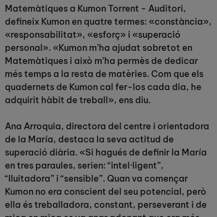
Matemàtiques a Kumon Torrent - Auditori,
defineix Kumon en quatre termes: «constància»,
«responsabilitat», «esforç» i «superació
personal». «Kumon m’ha ajudat sobretot en
Matemàtiques i això m’ha permès de dedicar
més temps a la resta de matèries. Com que els
quadernets de Kumon cal fer-los cada dia, he
adquirit hàbit de treball», ens diu.
Ana Arroquia, directora del centre i orientadora
de la María, destaca la seva actitud de
superació diària. «Si hagués de definir la María
en tres paraules, serien: “intel·ligent”,
“lluitadora” i “sensible”. Quan va començar
Kumon no era conscient del seu potencial, però
ella és treballadora, constant, perseverant i de