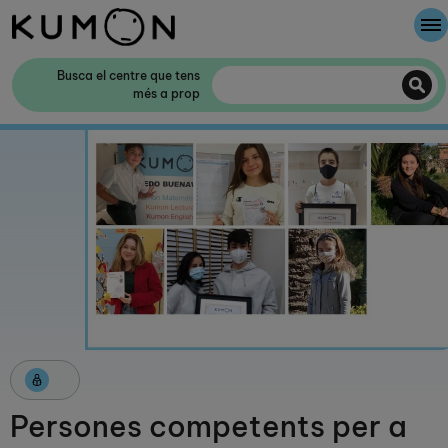
Et donem la benvinguda a Kumon
Busca el centre que tens
més a prop
El mètode Kumon
La història de Kumon
Col·laboració amb les escoles
Persones competents per a