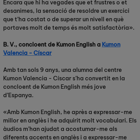
Encara que hi ha vegades que et frustres o et
desanimes, la sensació de resoldre un exercici
que t’ha costat o de superar un nivell en què
portaves molt de temps és molt satisfactòria».
B. V., concloent de Kumon English a
Kumon
Valencia - Císcar
Amb tan sols 9 anys, una alumna del centre
Kumon Valencia - Císcar s’ha convertit en la
concloent de Kumon English més jove
d’Espanya.
«Amb Kumon English, he après a expressar-me
millor en anglès i he adquirit molt vocabulari. Els
àudios m’han ajudat a acostumar-me als
diferents accents en anglès i a expressar-me