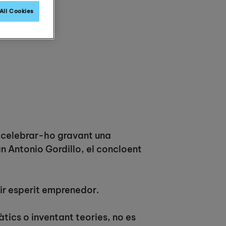
All Cookies
 celebrar-ho gravant una
n Antonio Gordillo, el concloent
nir esperit emprenedor.
àtics o inventant teories, no es