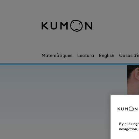
Et donem la benvinguda a Kumon
El mètode Kumon
La història de Kumon
Matemàtiques
Lectura
English
Casos d’è
Col·laboració amb les escoles
By clicking
navigation, 