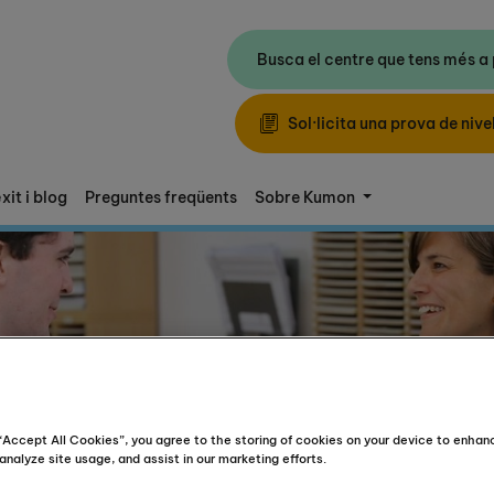
Busca el centre que tens més a
Sol·licita una prova de nivel
xit i blog
Preguntes freqüents
Sobre Kumon
 “Accept All Cookies”, you agree to the storing of cookies on your device to enhan
analyze site usage, and assist in our marketing efforts.