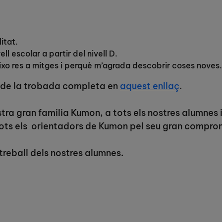
itat.
l escolar a partir del nivell D.
o res a mitges i perquè m’agrada descobrir coses noves.
 de la trobada completa en
aquest enllaç
.
tra gran familia Kumon, a tots els nostres alumnes i
ots els orientadors de Kumon pel seu gran compro
treball dels nostres alumnes.