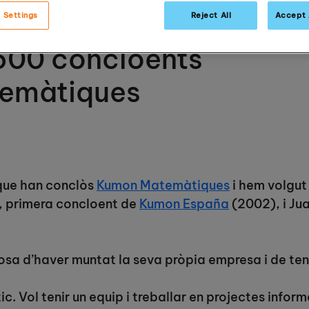
 Settings
Reject All
Accept 
500 concloents
emàtiques
que han conclòs
Kumon Matemàtiques
i hem volgut
, primera concloent de
Kumon España
(2002), i Jua
llosa d’haver muntat la seva pròpia empresa i de te
c. Vol tenir un equip i treballar en projectes inform