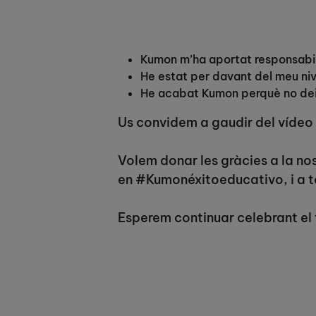
Kumon m’ha aportat responsabil
He estat per davant del meu nivel
He acabat Kumon perquè no deix
Us convidem a gaudir del vídeo
Volem donar les gràcies a la nos
en #Kumonéxitoeducativo, i a t
Esperem continuar celebrant el 