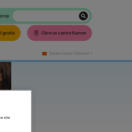
 prop
l gratis
Obre un centre Kumon
Selecciona l’idioma
ce site