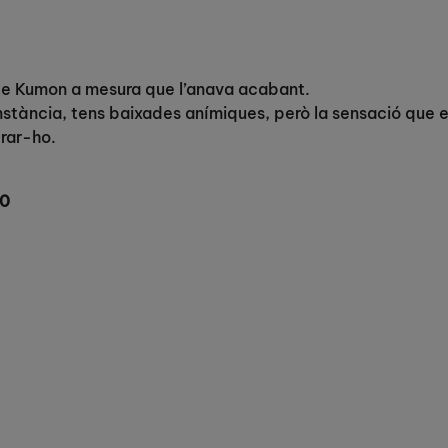
 de Kumon a mesura que l’anava acabant.
onstància, tens baixades anímiques, però la sensació que
rar-ho.
00