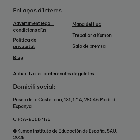
Enllaços d’interès
Advertiment legal i
Mapa del lloc
condicions d’ús
Treballar a Kumon
Política de
Sala de premsa
privacitat
Blog
Actualitza les preferències de galetes
Domicili social:
Paseo de la Castellana, 131, 1.º A, 28046 Madrid,
Espanya
CIF: A-80067176
© Kumon Instituto de Educación de España, SAU,
2025