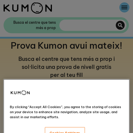
Et donem la benvinguda a Kumon
Busca el centre que tens
més a prop
El mètode Kumon
Prova Kumon avui mateix!
La història de Kumon
Busca el centre que tens més a prop i
sol·licita una prova de nivell gratis
Col·laboració amb les escoles
per al teu fill
Comença Kumon en quatre passos
By clicking “Accept All Cookies”, you agree to the storing of cookies
on your device to enhance site navigation, analyze site usage, and
assist in our marketing efforts.
1
Cookies Settings