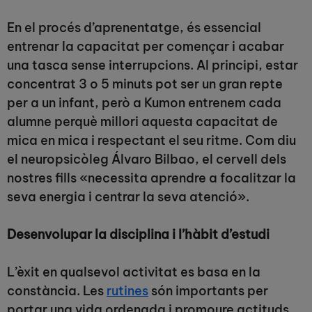
En el procés d’aprenentatge, és essencial
entrenar la capacitat per començar i acabar
una tasca sense interrupcions. Al principi, estar
concentrat 3 o 5 minuts pot ser un gran repte
per a un infant, però a Kumon entrenem cada
alumne perquè millori aquesta capacitat de
mica en mica i respectant el seu ritme. Com diu
el neuropsicòleg Álvaro Bilbao, el cervell dels
nostres fills «necessita aprendre a focalitzar la
seva energia i centrar la seva atenció».
Desenvolupar la disciplina i l’hàbit d’estudi
L’èxit en qualsevol activitat es basa en la
constància. Les
rutines
són importants per
portar una vida ordenada i promoure actituds