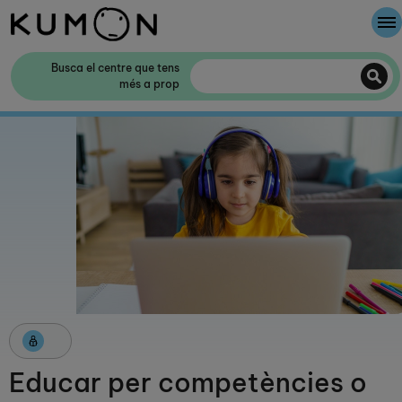
Et donem la benvinguda a Kumon
Busca el centre que tens
més a prop
El mètode Kumon
La història de Kumon
Col·laboració amb les escoles
Educar per competències o