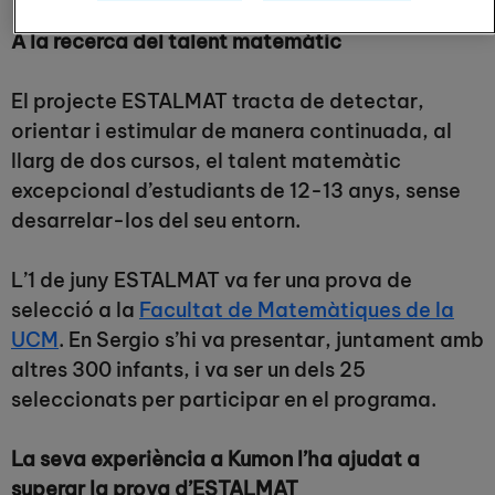
A la recerca del talent matemàtic
El projecte ESTALMAT tracta de detectar,
orientar i estimular de manera continuada, al
llarg de dos cursos, el talent matemàtic
excepcional d’estudiants de 12-13 anys, sense
desarrelar-los del seu entorn.
L’1 de juny ESTALMAT va fer una prova de
selecció a la
Facultat de Matemàtiques de la
UCM
. En Sergio s’hi va presentar, juntament amb
altres 300 infants, i va ser un dels 25
seleccionats per participar en el programa.
La seva experiència a Kumon l’ha ajudat a
superar la prova d’ESTALMAT