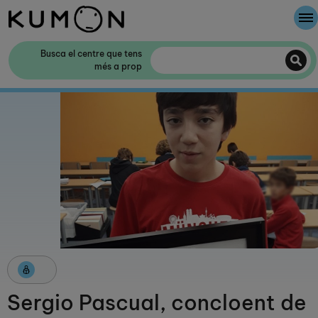
Et donem la benvinguda a Kumon
Busca el centre que tens
més a prop
El mètode Kumon
La història de Kumon
Col·laboració amb les escoles
Sergio Pascual, concloent de