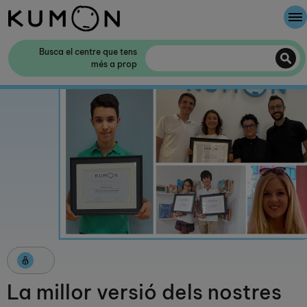
Et donem la benvinguda a Kumon
Busca el centre que tens
més a prop
El mètode Kumon
La història de Kumon
Col·laboració amb les escoles
La millor versió dels nostres