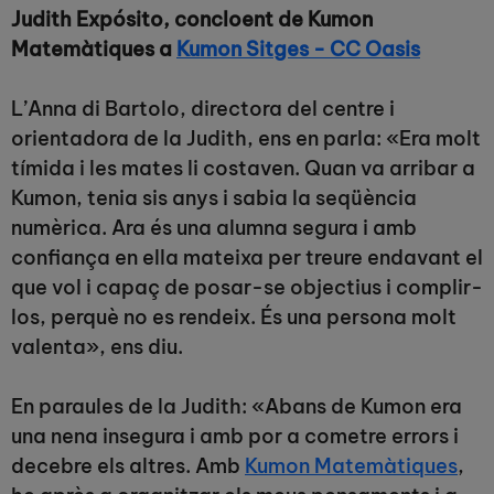
Judith Expósito, concloent de Kumon
Matemàtiques a
Kumon Sitges - CC Oasis
L’Anna di Bartolo, directora del centre i
orientadora de la Judith, ens en parla: «Era molt
tímida i les mates li costaven. Quan va arribar a
Kumon, tenia sis anys i sabia la seqüència
numèrica. Ara és una alumna segura i amb
confiança en ella mateixa per treure endavant el
que vol i capaç de posar-se objectius i complir-
los, perquè no es rendeix. És una persona molt
valenta», ens diu.
En paraules de la Judith: «Abans de Kumon era
una nena insegura i amb por a cometre errors i
decebre els altres. Amb
Kumon Matemàtiques
,