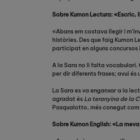
Sobre Kumon Lectura: «Escric, ll
«Abans em costava llegir i m’in
històries. Des que faig Kumon Le
participat en alguns concursos i
A la Sara no li falta vocabula
per dir diferents frases; avui é
La Sara es va enganxar a la lect
agradat és
La teranyina de la 
Pasqualotto, més conegut com a 
Sobre Kumon English: «La meva 