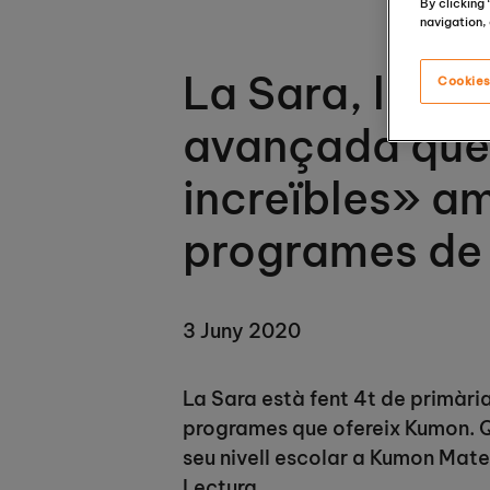
By clicking
navigation, 
La Sara, la n
Cookies
avançada que
increïbles» am
programes de
3 Juny 2020
La Sara està fent 4t de primària
programes que ofereix Kumon. Qu
seu nivell escolar a Kumon Mate
Lectura.