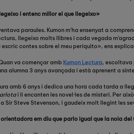
egeixo i entenc millor el que llegeixo»
ventava paraules. Kumon m’ha ensenyat a comprendre
ctura, llegeixo molts llibres i cada vegada m’agrad
 escric contes sobre el meu periquito», ens explica
ri. Quan va començar amb
Kumon Lectura
, escoltava
s una alumna 3 anys avançada i està aprenent a sinte
ura amb 6 anys i dedica una hora cada tarda a llegir.
Carlota
i li encanten les novel·les de misteri. Per aix
Sir Steve Stevenson, i gaudeix molt llegint les se
orientadora em diu que parlo igual que la noia del