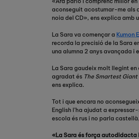
«Ara parlo i comprenc millor en 
aconseguit acostumar-me als dif
noia del CD», ens explica amb u
La Sara va començar a
Kumon E
recorda la precisió de la Sara e
una alumna 2 anys avançada i e
La Sara gaudeix molt llegint en a
agradat és
The Smartest Giant
ens explica.
Tot i que encara no aconsegue
English l’ha ajudat a expressar-
escola és rus i no parla castell
«La Sara és força autodidacta i