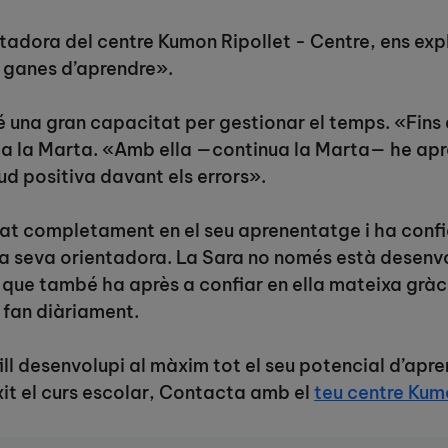
ntadora del centre Kumon Ripollet - Centre, ens exp
é ganes d’aprendre».
é una gran capacitat per gestionar el temps. «Fins 
plica la Marta. «Amb ella —continua la Marta— he ap
ud positiva davant els errors».
icat completament en el seu aprenentatge i ha conf
a seva orientadora. La Sara no només està desenv
que també ha après a confiar en ella mateixa gràcie
 fan diàriament.
fill desenvolupi al màxim tot el seu potencial d’apre
it el curs escolar, Contacta amb el
teu centre Kum