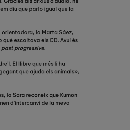
. Gràcies als arxius d’àudio, he
em diu que parlo igual que la
va orientadora, la Marta Sáez,
b què escoltava els CD. Avui és
l
past progressive
.
’l. El llibre que més li ha
 gegant que ajuda els animals»,
s, la Sara reconeix que Kumon
 nen d’intercanvi de la meva