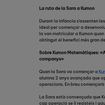
La ruta de la Sara a Kumon
Durant la infància s’assenten le
ideal per començar a desenvolup
la van matricular a Kumon quan 
obtingut el benefici més gran 
Sobre Kumon Matemàtiques: «A l’
companys»
Quan la Sara va començar a
Ku
alumna 2 anys avançada que ope
operacions. En breu començarà a
La Sara està convençuda que Ku
cap operació se li resisteix i 