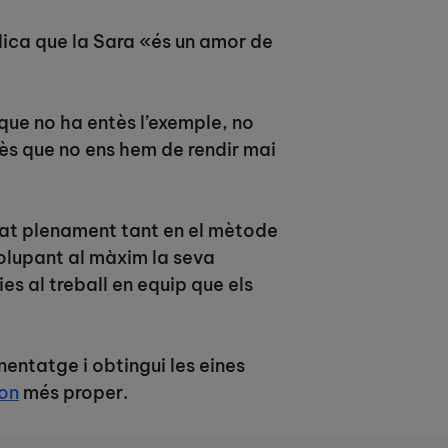
lica que la Sara «és un amor de
que no ha entès l’exemple, no
rès que no ens hem de rendir mai
iat plenament tant en el mètode
olupant al màxim la seva
s al treball en equip que els
nentatge i obtingui les eines
on
més proper.