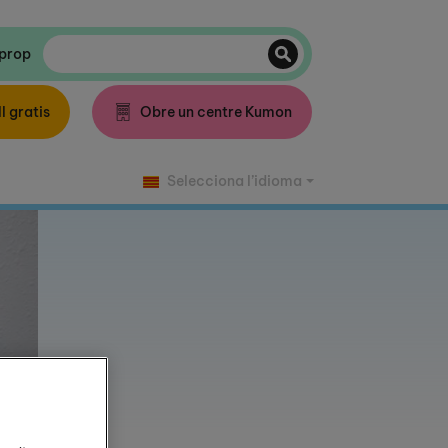
 prop
l gratis
Obre un centre Kumon
Selecciona l’idioma