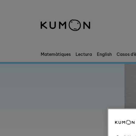
Et donem la benvinguda a Kumon
El mètode Kumon
La història de Kumon
Matemàtiques
Lectura
English
Casos d’è
Col·laboració amb les escoles