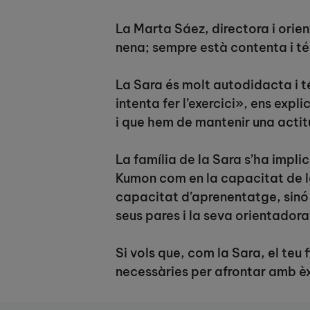
La Marta Sáez, directora i orie
nena; sempre està contenta i t
La Sara és molt autodidacta i t
intenta fer l’exercici», ens ex
i que hem de mantenir una actit
La família de la Sara s’ha impl
Kumon com en la capacitat de l
capacitat d’aprenentatge, sinó 
seus pares i la seva orientadora
Si vols que, com la Sara, el teu 
necessàries per afrontar amb èx