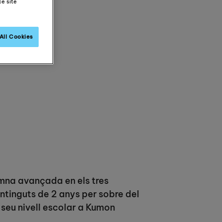
ce site
All Cookies
umna avançada en els tres
ntinguts de 2 anys per sobre del
 seu nivell escolar a Kumon