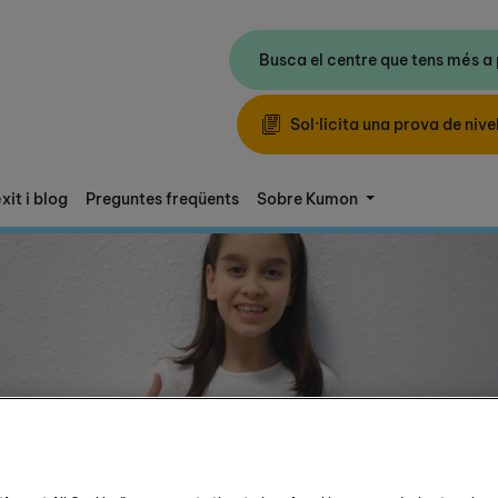
Busca el centre que tens més a
Sol·licita una prova de nivel
xit i blog
Preguntes freqüents
Sobre Kumon