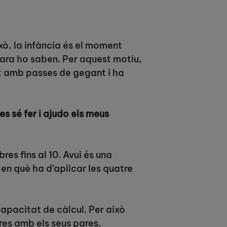
xò, la infància és el moment
Sara ho saben. Per aquest motiu,
at amb passes de gegant i ha
s sé fer i ajudo els meus
es fins al 10. Avui és una
n què ha d’aplicar les quatre
apacitat de càlcul. Per això
res amb els seus pares.