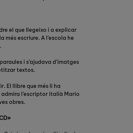
 el que llegeixo i a explicar
a més escriure. A l’escola he
.
 paraules i s’ajudava d’imatges
titzar textos.
 El llibre que més li ha
ò admira l’escriptor italià Mario
ves obres.
 CD»