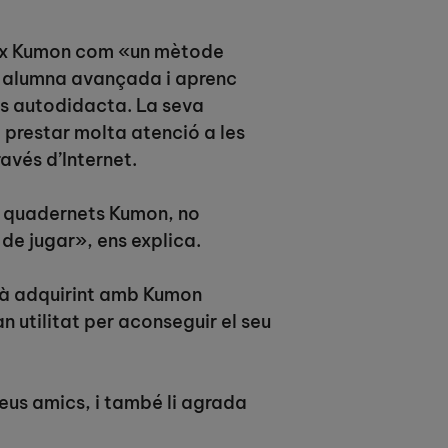
eix Kumon com «un mètode
c alumna avançada i aprenc
és autodidacta. La seva
i prestar molta atenció a les
avés d’Internet.
s quadernets Kumon, no
de jugar», ens explica.
stà adquirint amb Kumon
 utilitat per aconseguir el seu
eus amics, i també li agrada