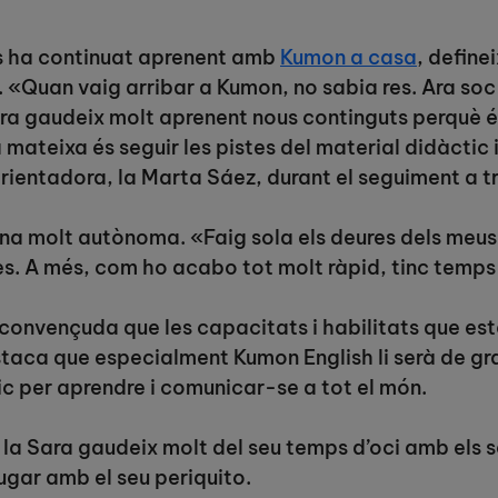
os ha continuat aprenent amb
Kumon a casa
, defin
 «Quan vaig arribar a Kumon, no sabia res. Ara so
ara gaudeix molt aprenent nous continguts perquè 
 mateixa és seguir les pistes del material didàctic 
rientadora, la Marta Sáez, durant el seguiment a tr
nena molt autònoma. «Faig sola els deures dels meu
es. A més, com ho acabo tot molt ràpid, tinc temps 
 convençuda que les capacitats i habilitats que e
taca que especialment Kumon English li serà de gran
ic per aprendre i comunicar-se a tot el món.
la Sara gaudeix molt del seu temps d’oci amb els s
jugar amb el seu periquito.