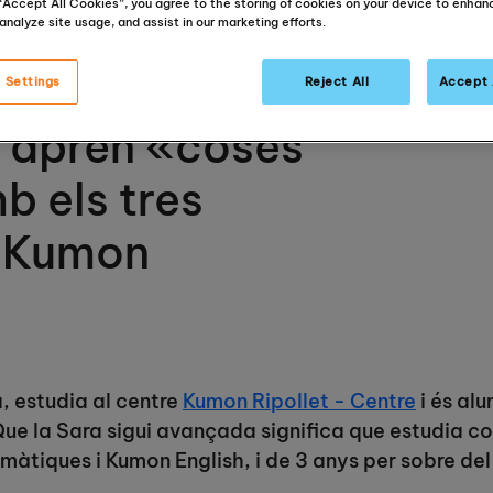
 “Accept All Cookies”, you agree to the storing of cookies on your device to enhan
analyze site usage, and assist in our marketing efforts.
ostra alumna
 Settings
Reject All
Accept 
 aprèn «coses
b els tres
 Kumon
, estudia al centre
Kumon Ripollet - Centre
i és al
e la Sara sigui avançada significa que estudia co
màtiques i Kumon English, i de 3 anys per sobre del