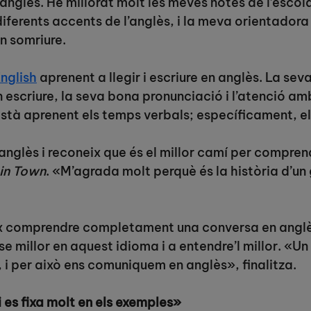
anglès. He millorat molt les meves notes de l’escola
erents accents de l’anglès, i la meva orientadora 
n somriure.
nglish
aprenent a llegir i escriure en anglès. La se
n escriure, la seva bona pronunciació i l’atenció am
stà aprenent els temps verbals; específicament, e
nglès i reconeix que és el millor camí per comprendre
 in Town
. «M’agrada molt perquè és la història d’un
ix comprendre completament una conversa en anglè
se millor en aquest idioma i a entendre’l millor. «Un
à, i per això ens comuniquem en anglès», finalitza.
 es fixa molt en els exemples»