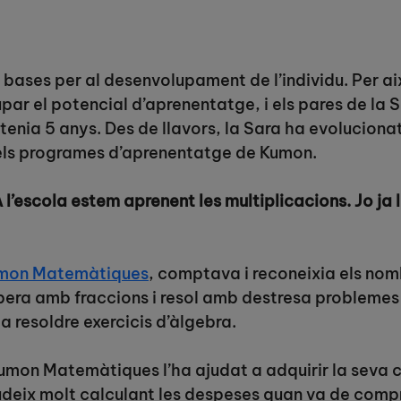
s bases per al desenvolupament de l’individu. Per ai
ar el potencial d’aprenentatge, i els pares de la 
tenia 5 anys. Des de llavors, la Sara ha evolucion
dels programes d’aprenentatge de Kumon.
escola estem aprenent les multiplicacions. Jo ja le
mon Matemàtiques
, comptava i reconeixia els nombr
ra amb fraccions i resol amb destresa problemes e
 resoldre exercicis d’àlgebra.
mon Matemàtiques l’ha ajudat a adquirir la seva c
gaudeix molt calculant les despeses quan va de comp