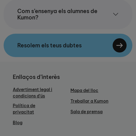
Com s’ensenya els alumnes de
Kumon?
Resolem els teus dubtes
Enllaços d’interès
Advertiment legal i
Mapa del lloc
condicions d’ús
Treballar a Kumon
Política de
Sala de premsa
privacitat
Blog