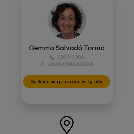
Gemma Salvadó Tormo
626 913 802
Escriu el teu missatge
Sol·licita una prova de nivell gratis