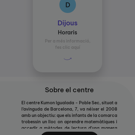
D
D
Dijous
Horaris:
Horaris
10:00-12:00
Per a més informació,
16:30-20:00
fes clic aquí
Sobre el centre
El centre Kumon Igualada - Poble Sec, situat a
l’avinguda de Barcelona, 7, va néixer el 2008
amb un objectiu: que els infants de la comarca
trobessin un lloc on aprendre matemàtiques i
accedir a mètodes de lectura d’una manera
excepcional que els omplin de coneixements,